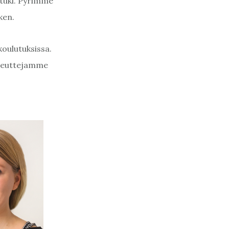
tuki. Pyrimme
ken.
oulutuksissa.
apeuttejamme