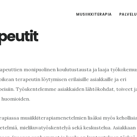
MUSIIKKITERAPIA
PALVELU
peutit
peuttien monipuolinen koulutustausta ja laaja työkokemu
ikean terapeutin löytymisen erilaisille asiakkaille ja eri
eisiin. Työskentelemme asiakkaiden lähtökohdat, toiveet j
t huomioiden.
iassa musiikkiterapiamenetelmien lisäksi myös kehollisia, k
etelmiä, mielikuvatyöskentelyä sekä keskustelua. Asiakkaan 