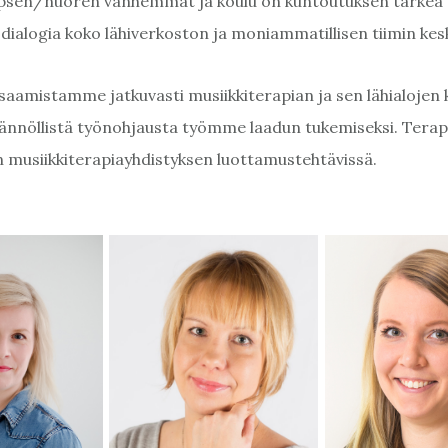
apsen/nuoren vanhemmat ja koulu on kuntoutuksen tärkeä 
ialogia koko lähiverkoston ja moniammatillisen tiimin kes
aamistamme jatkuvasti musiikkiterapian ja sen lähialojen k
nnöllistä työnohjausta työmme laadun tukemiseksi. Ter
 musiikkiterapiayhdistyksen luottamustehtävissä.