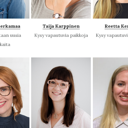
Herkamaa
Taija Karppinen
Reetta Ke
taan uusia
Kysy vapautuvia paikkoja
Kysy vapautuvi
kaita