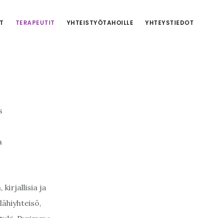
T
TERAPEUTIT
YHTEISTYÖTAHOILLE
YHTEYSTIEDOT
s
a
irjallisia ja
lähiyhteisö,