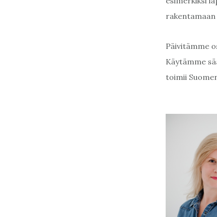
esimerkiksi l
rakentamaan d
Päivitämme os
Käytämme sää
toimii Suomen