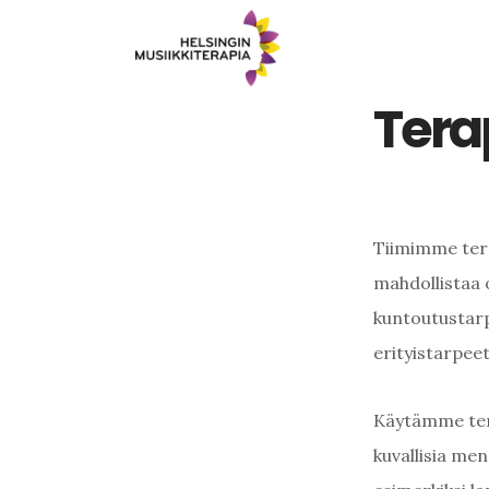
Skip
to
main
Tera
content
Tiimimme tera
mahdollistaa o
kuntoutustarp
erityistarpee
Käytämme terap
kuvallisia men