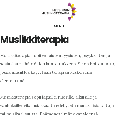
Skip
to
main
MENU
content
Musiikkiterapia
Musiikkiterapia sopii erilaisten fyysisten, psyykkisten ja
sosiaalisten häiriöiden kuntoutukseen. Se on hoitomuoto,
jossa musiikkia käytetään terapian keskeisenä
elementtinä.
Musiikkiterapia sopii lapsille, nuorille, aikuisille ja
vanhuksille, eikä asiakkaalta edellytetä musiikillisia taitoja
tai musikaalisuutta. Päämenetelmät ovat yleensä